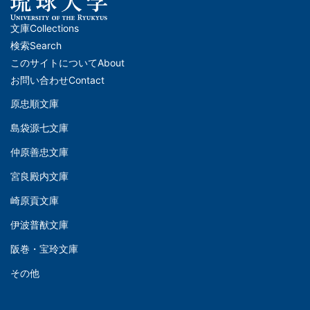
文庫
Collections
メ
検索
Search
イ
このサイトについて
About
ン
お問い合わせ
Contact
ナ
原忠順文庫
文
ビ
島袋源七文庫
庫
ゲ
仲原善忠文庫
(Left)
ー
シ
宮良殿内文庫
文
ョ
崎原貢文庫
庫
ン
伊波普猷文庫
(Middle)
(フ
阪巻・宝玲文庫
ッ
文
タ
その他
庫
ー)
(Right)