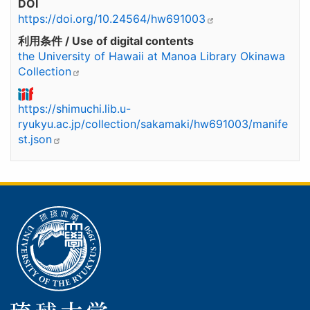
DOI
https://doi.org/10.24564/hw691003
利用条件 / Use of digital contents
the University of Hawaii at Manoa Library Okinawa
Collection
https://shimuchi.lib.u-
ryukyu.ac.jp/collection/sakamaki/hw691003/manife
st.json