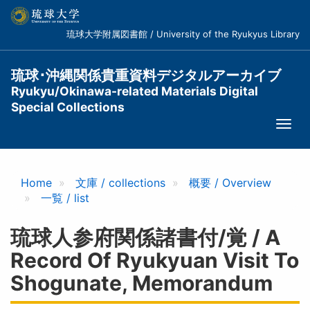
メ
イ
琉球大学附属図書館 / University of the Ryukyus Library
ン
コ
ン
琉球･沖縄関係貴重資料デジタルアーカイブ
テ
Ryukyu/Okinawa-related Materials Digital
ン
Special Collections
ツ
Togg
に
navi
移
動
Home
文庫 / collections
概要 / Overview
一覧 / list
琉球人参府関係諸書付/覚 / A
Record Of Ryukyuan Visit To
Shogunate, Memorandum