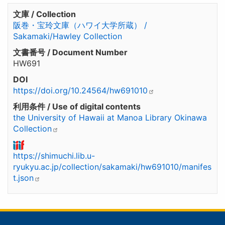
文庫 / Collection
阪巻・宝玲文庫（ハワイ大学所蔵） /
Sakamaki/Hawley Collection
文書番号 / Document Number
HW691
DOI
https://doi.org/10.24564/hw691010
利用条件 / Use of digital contents
the University of Hawaii at Manoa Library Okinawa
Collection
https://shimuchi.lib.u-
ryukyu.ac.jp/collection/sakamaki/hw691010/manifes
t.json