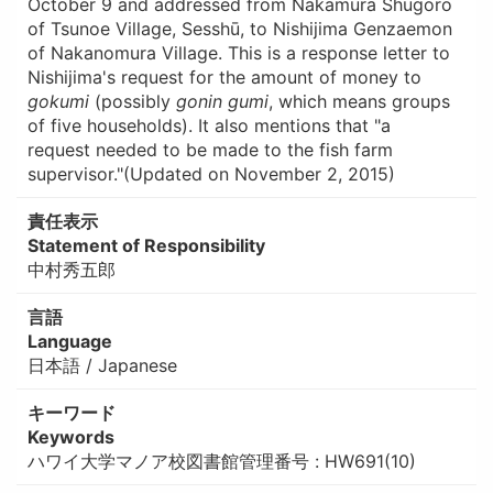
October 9 and addressed from Nakamura Shūgorō
of Tsunoe Village, Sesshū, to Nishijima Genzaemon
of Nakanomura Village. This is a response letter to
Nishijima's request for the amount of money to
gokumi
(possibly
gonin gumi
, which means groups
of five households). It also mentions that "a
request needed to be made to the fish farm
supervisor."(Updated on November 2, 2015)
責任表示
Statement of Responsibility
中村秀五郎
言語
Language
日本語 / Japanese
キーワード
Keywords
ハワイ大学マノア校図書館管理番号 : HW691(10)