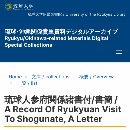
メ
イ
琉球大学附属図書館 / University of the Ryukyus Library
ン
コ
ン
琉球･沖縄関係貴重資料デジタルアーカイブ
テ
Ryukyu/Okinawa-related Materials Digital
ン
Special Collections
ツ
Togg
に
navi
移
動
Home
文庫 / collections
概要 / Overview
一覧 / list
琉球人参府関係諸書付/書簡 /
A Record Of Ryukyuan Visit
To Shogunate, A Letter