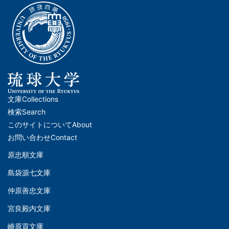
文庫
Collections
メ
検索
Search
イ
このサイトについて
About
ン
お問い合わせ
Contact
ナ
原忠順文庫
文
ビ
島袋源七文庫
庫
ゲ
仲原善忠文庫
(Left)
ー
シ
宮良殿内文庫
文
ョ
崎原貢文庫