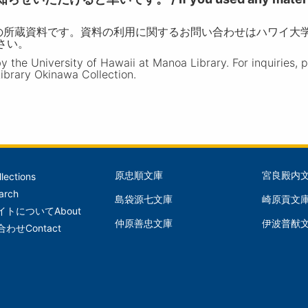
の所蔵資料です。資料の利用に関するお問い合わせはハワイ大
ださい。
the University of Hawaii at Manoa Library. For inquiries, 
ibrary Okinawa Collection.
原忠順文庫
宮良殿内
llections
文
文
arch
島袋源七文庫
崎原貢文
庫
庫
イトについて
About
仲原善忠文庫
伊波普猷
(Left)
(Mid
合わせ
Contact