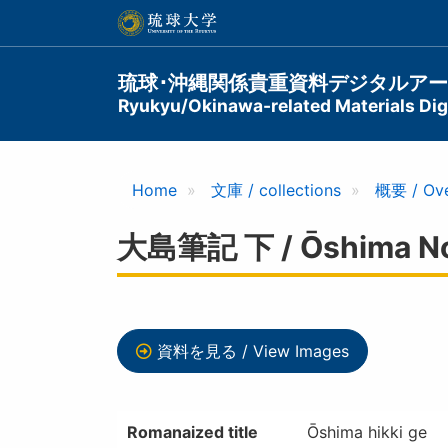
メ
イ
ン
コ
Main
琉球･沖縄関係貴重資料デジタルア
ン
Ryukyu/Okinawa-related Materials Digi
navigation
テ
ン
ツ
に
Home
文庫 / collections
概要 / Ov
移
動
大島筆記 下 / Ōshima Not
資料を見る / View Images
Romanaized title
Ōshima hikki ge