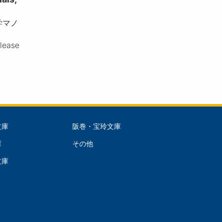
学マノ
please
文庫
阪巻・宝玲文庫
文
庫
その他
庫
文庫
dle)
(Right)