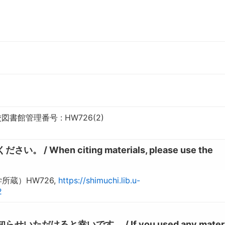
書館管理番号 : HW726(2)
hen citing materials, please use the
蔵）HW726,
https://shimuchi.lib.u-
2
けると幸いです。 / If you used any materia