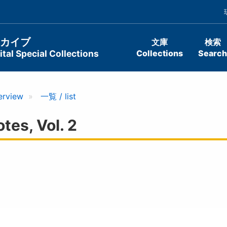
ーカイブ
文庫
検索
tal Special Collections
Collections
Search
erview
一覧 / list
es, Vol. 2