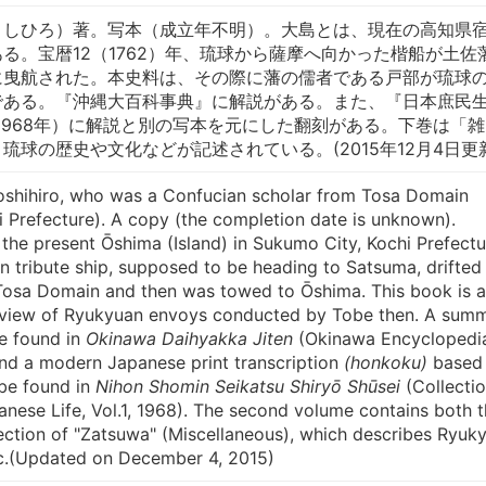
よしひろ）著。写本（成立年不明）。大島とは、現在の高知県
る。宝暦12（1762）年、琉球から薩摩へ向かった楷船が土佐
に曳航された。本史料は、その際に藩の儒者である戸部が琉球
である。『沖縄大百科事典』に解説がある。また、『日本庶民
1968年）に解説と別の写本を元にした翻刻がある。下巻は「雑
琉球の歴史や文化などが記述されている。(2015年12月4日更
oshihiro, who was a Confucian scholar from Tosa Domain
 Prefecture). A copy (the completion date is unknown).
 the present Ōshima (Island) in Sukumo City, Kochi Prefectu
n tribute ship, supposed to be heading to Satsuma, drifted
 Tosa Domain and then was towed to Ōshima. This book is a
erview of Ryukyuan envoys conducted by Tobe then. A sum
be found in
Okinawa Daihyakka Jiten
(Okinawa Encyclopedia
nd a modern Japanese print transcription
(honkoku)
based
be found in
Nihon Shomin Seikatsu Shiryō Shūsei
(Collecti
nese Life, Vol.1, 1968). The second volume contains both 
ection of "Zatsuwa" (Miscellaneous), which describes Ryuky
etc.(Updated on December 4, 2015)