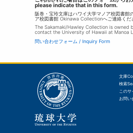
please indicate that in this form.
阪巻・宝玲文庫はハワイ大学マノア校図書館
ア校図書館 Okinawa Collectionへご連絡く
The Sakamaki/Hawley Collection is owned by 
contact the University of Hawaii at Manoa L
問い合わせフォーム / Inquiry Form
文庫
Co
メ
検索
Se
イ
このサ
ン
お問い
ナ
ビ
ゲ