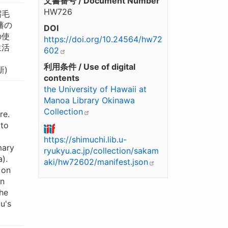
文書番号 / Document Number
HW726
宿毛
藩の
DOI
の使
https://doi.org/10.24564/hw72
生活
602
利用条件 / Use of digital
新)
contents
the University of Hawaii at
Manoa Library Okinawa
Collection
re.
 to
https://shimuchi.lib.u-
mary
ryukyu.ac.jp/collection/sakam
).
aki/hw72602/manifest.json
 on
on
the
u's