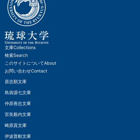
文庫
Collections
メ
検索
Search
イ
このサイトについて
About
ン
お問い合わせ
Contact
ナ
原忠順文庫
文
ビ
島袋源七文庫
庫
ゲ
仲原善忠文庫
(Left)
ー
シ
宮良殿内文庫
文
ョ
崎原貢文庫
庫
ン
伊波普猷文庫
(Middle)