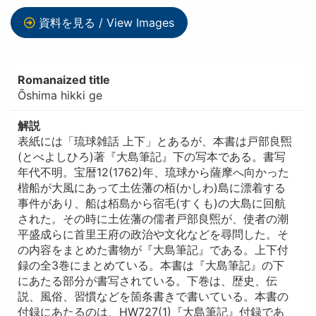
資料を見る / View Images
Romanaized title
Ōshima hikki ge
解説
表紙には「琉球雑話 上下」とあるが、本書は戸部良煕
(とべよしひろ)著『大島筆記』下の写本である。書写
年代不明。宝暦12(1762)年、琉球から薩摩へ向かった
楷船が大風にあって土佐藩の栢(かしわ)島に漂着する
事件があり、船は栢島から宿毛(すくも)の大島に回航
された。その時に土佐藩の儒者戸部良煕が、使者の潮
平盛成らに首里王府の政治や文化などを尋問した。そ
の内容をまとめた書物が『大島筆記』である。上下付
録の全3巻にまとめている。本書は『大島筆記』の下
にあたる部分が書写されている。下巻は、歴史、伝
説、風俗、習慣などを箇条書きで書いている。本書の
付録にあたるのは、HW727(1)『大島筆記』付録であ