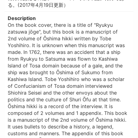
る。(2017年4月19日更新）
Description
On the book cover, there is a title of "Ryukyu
zatsuwa jōge", but this book is a manuscript of
2nd volume of Ōshima hikki written by Tobe
Yoshihiro. It is unknown when this manuscript was
made. In 1762, there was an accident that a ship
from Ryukyu to Satsuma was flown to Kashiwa
Island of Tosa domain because of a gale, and the
ship was brought to Ōshima of Sukumo from
Kashiwa Island. Tobe Yoshihiro who was a scholar
of Confucianism of Tosa domain interviewed
Shiohira Seisei and the other envoys about the
politics and the culture of Shuri Ōfu at that time.
Ōshima hikki is a record of the interview. It is
composed of 2 volumes and 1 appendix. This book
is a manuscript of the 2nd volume of Ōshima hikki.
It uses bullets to describe a history, a legend,
customs and manners. The appendix of this book