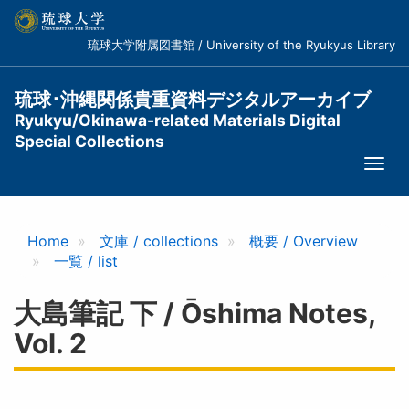
メ
イ
琉球大学附属図書館 / University of the Ryukyus Library
ン
コ
ン
琉球･沖縄関係貴重資料デジタルアーカイブ
テ
Ryukyu/Okinawa-related Materials Digital
ン
Special Collections
ツ
Togg
に
navi
移
動
Home
文庫 / collections
概要 / Overview
一覧 / list
大島筆記 下 / Ōshima Notes,
Vol. 2