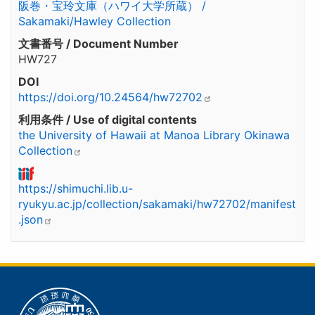
阪巻・宝玲文庫（ハワイ大学所蔵） /
Sakamaki/Hawley Collection
文書番号 / Document Number
HW727
DOI
https://doi.org/10.24564/hw72702
利用条件 / Use of digital contents
the University of Hawaii at Manoa Library Okinawa
Collection
https://shimuchi.lib.u-
ryukyu.ac.jp/collection/sakamaki/hw72702/manifest
.json