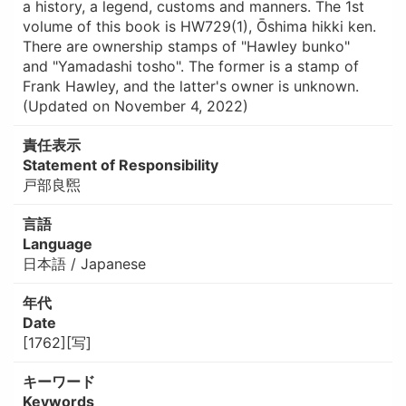
a history, a legend, customs and manners. The 1st
volume of this book is HW729(1), Ōshima hikki ken.
There are ownership stamps of "Hawley bunko"
and "Yamadashi tosho". The former is a stamp of
Frank Hawley, and the latter's owner is unknown.
(Updated on November 4, 2022)
責任表示
Statement of Responsibility
戸部良煕
言語
Language
日本語 / Japanese
年代
Date
[1762][写]
キーワード
Keywords