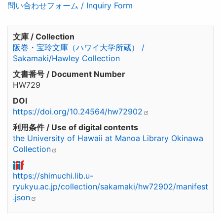
問い合わせフォーム / Inquiry Form
文庫 / Collection
阪巻・宝玲文庫（ハワイ大学所蔵） /
Sakamaki/Hawley Collection
文書番号 / Document Number
HW729
DOI
https://doi.org/10.24564/hw72902
利用条件 / Use of digital contents
the University of Hawaii at Manoa Library Okinawa
Collection
https://shimuchi.lib.u-
ryukyu.ac.jp/collection/sakamaki/hw72902/manifest
.json