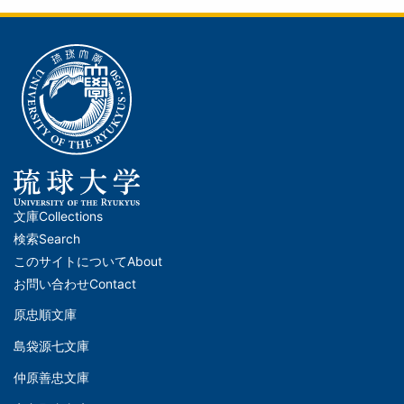
文庫
Collections
メ
検索
Search
イ
このサイトについて
About
ン
お問い合わせ
Contact
ナ
原忠順文庫
文
ビ
島袋源七文庫
庫
ゲ
仲原善忠文庫
(Left)
ー