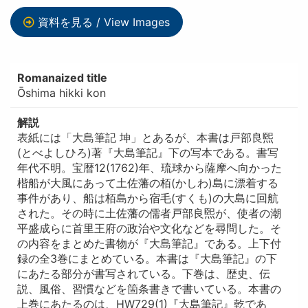
資料を見る / View Images
Romanaized title
Ōshima hikki kon
解説
表紙には「大島筆記 坤」とあるが、本書は戸部良煕
(とべよしひろ)著『大島筆記』下の写本である。書写
年代不明。宝暦12(1762)年、琉球から薩摩へ向かった
楷船が大風にあって土佐藩の栢(かしわ)島に漂着する
事件があり、船は栢島から宿毛(すくも)の大島に回航
された。その時に土佐藩の儒者戸部良煕が、使者の潮
平盛成らに首里王府の政治や文化などを尋問した。そ
の内容をまとめた書物が『大島筆記』である。上下付
録の全3巻にまとめている。本書は『大島筆記』の下
にあたる部分が書写されている。下巻は、歴史、伝
説、風俗、習慣などを箇条書きで書いている。本書の
上巻にあたるのは、HW729(1)『大島筆記』乾であ