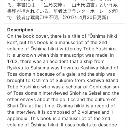
る。本書には、「宝玲文庫」「山田氏図書」という蔵
書印が押されている。前者はフランク・ホーレーの印
で、後者は蔵書印主不明。(2017年4月20日更新）
Description
On the book cover, there is a title of "Ōshima hikki
kon", but this book is a manuscript of the 2nd
volume of Ōshima hikki written by Tobe Yoshihiro.
It is unknown when this manuscript was made. In
1762, there was an accident that a ship from
Ryukyu to Satsuma was flown to Kashiwa Island of
Tosa domain because of a gale, and the ship was
brought to Ōshima of Sukumo from Kashiwa Island.
Tobe Yoshihiro who was a scholar of Confucianism
of Tosa domain interviewed Shiohira Seisei and the
other envoys about the politics and the culture of
Shuri Ōfu at that time. Oshima hikki is a record of
the interview. It is composed of 2 volumes and 1
appendix. This book is a manuscript of the 2nd
volume of Ōshima hikki. It uses bullets to describe