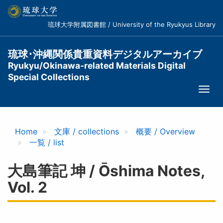
メ
イ
琉球大学附属図書館 / University of the Ryukyus Library
ン
コ
ン
琉球･沖縄関係貴重資料デジタルアーカイブ
テ
Ryukyu/Okinawa-related Materials Digital
ン
Special Collections
ツ
Togg
に
navi
移
動
Home
文庫 / collections
概要 / Overview
一覧 / list
大島筆記 坤 / Ōshima Notes,
Vol. 2