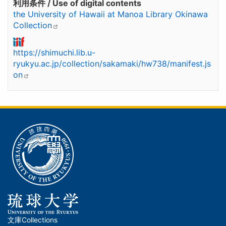
利用条件 / Use of digital contents
the University of Hawaii at Manoa Library Okinawa
Collection
https://shimuchi.lib.u-
ryukyu.ac.jp/collection/sakamaki/hw738/manifest.js
on
文庫
Collections