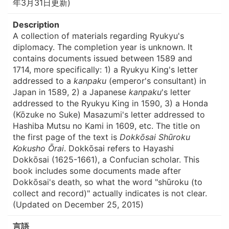
年3月31日更新)
Description
A collection of materials regarding Ryukyu's
diplomacy. The completion year is unknown. It
contains documents issued between 1589 and
1714, more specifically: 1) a Ryukyu King's letter
addressed to a
kanpaku
(emperor's consultant) in
Japan in 1589, 2) a Japanese
kanpaku
's letter
addressed to the Ryukyu King in 1590, 3) a Honda
(Kōzuke no Suke) Masazumi's letter addressed to
Hashiba Mutsu no Kami in 1609, etc. The title on
the first page of the text is
Dokkōsai Shūroku
Kokusho Ōrai
. Dokkōsai refers to Hayashi
Dokkōsai (1625-1661), a Confucian scholar. This
book includes some documents made after
Dokkōsai's death, so what the word "shūroku (to
collect and record)" actually indicates is not clear.
(Updated on December 25, 2015)
言語