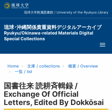
メ
イ
琉球大学附属図書館 / University of the Ryukyus Library
ン
コ
ン
琉球･沖縄関係貴重資料デジタルアーカイブ
テ
Ryukyu/Okinawa-related Materials Digital
ン
Special Collections
ツ
Togg
に
navi
移
動
Home
文庫 / collections
概要 / Overview
一覧 / list
国書往来 読耕斉輯録 /
Exchange Of Official
Letters, Edited By Dokkōsai