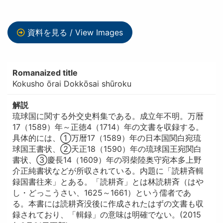
資料を見る / View Images
Romanaized title
Kokusho ōrai Dokkōsai shūroku
解説
琉球国に関する外交史料集である。成立年不明。万暦
17（1589）年～正徳4（1714）年の文書を収録する。
具体的には、①万暦17（1589）年の日本国関白宛琉
球国王書状、②天正18（1590）年の琉球国王宛関白
書状、③慶長14（1609）年の羽柴陸奥守宛本多上野
介正純書状などが所収されている。内題に「読耕斉輯
録国書往来」とある。「読耕斉」とは林読耕斉（はや
し・どっこうさい、1625～1661）という儒者であ
る。本書には読耕斉没後に作成されたはずの文書も収
録されており、「輯録」の意味は明確でない。(2015