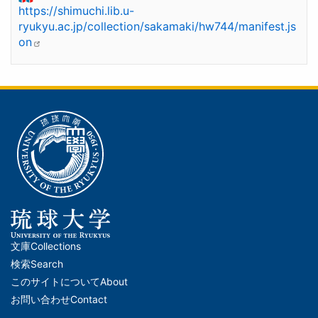
https://shimuchi.lib.u-
ryukyu.ac.jp/collection/sakamaki/hw744/manifest.js
on
文庫
Collections
メ
検索
Search
イ
このサイトについて
About
ン
お問い合わせ
Contact