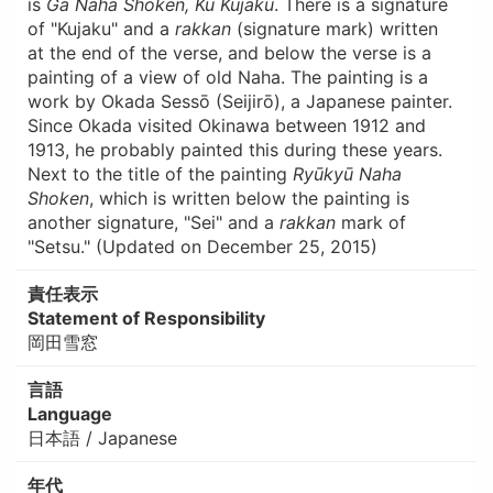
is
Ga Naha Shoken, Ku Kujaku
. There is a signature
of "Kujaku" and a
rakkan
(signature mark) written
at the end of the verse, and below the verse is a
painting of a view of old Naha. The painting is a
work by Okada Sessō (Seijirō), a Japanese painter.
Since Okada visited Okinawa between 1912 and
1913, he probably painted this during these years.
Next to the title of the painting
Ryūkyū Naha
Shoken
, which is written below the painting is
another signature, "Sei" and a
rakkan
mark of
"Setsu." (Updated on December 25, 2015)
責任表示
Statement of Responsibility
岡田雪窓
言語
Language
日本語 / Japanese
年代