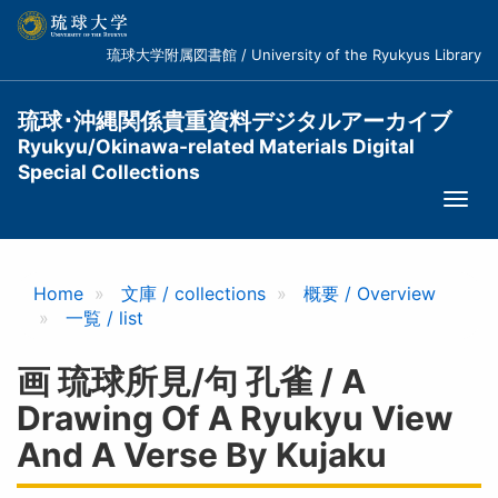
メ
イ
琉球大学附属図書館 / University of the Ryukyus Library
ン
コ
ン
琉球･沖縄関係貴重資料デジタルアーカイブ
テ
Ryukyu/Okinawa-related Materials Digital
ン
Special Collections
ツ
Togg
に
navi
移
動
Home
文庫 / collections
概要 / Overview
一覧 / list
画 琉球所見/句 孔雀 / A
Drawing Of A Ryukyu View
And A Verse By Kujaku