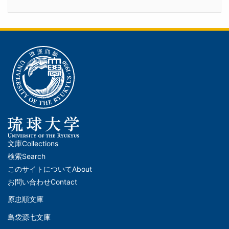
文庫
Collections
メ
検索
Search
イ
このサイトについて
About
ン
お問い合わせ
Contact
ナ
原忠順文庫
文
ビ
島袋源七文庫
庫
ゲ