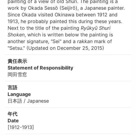
painting of a view of old Shuri. The painting is a
work by Okada Sessō (Seijirō), a Japanese painter.
Since Okada visited Okinawa between 1912 and
1913, he probably painted this during these years.
Next to the title of the painting
Ryūkyū Shuri
Shoken
, which is written below the painting is
another signature, "Sei" and a
rakkan
mark of
"Setsu." (Updated on December 25, 2015)
責任表示
Statement of Responsibility
岡田雪窓
言語
Language
日本語 / Japanese
年代
Date
[1912-1913]