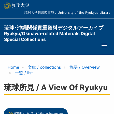
メ
イ
琉球大学附属図書館 / University of the Ryukyus Library
ン
コ
ン
琉球･沖縄関係貴重資料デジタルアーカイブ
テ
Ryukyu/Okinawa-related Materials Digital
ン
Special Collections
ツ
Togg
に
navi
移
動
Home
文庫 / collections
概要 / Overview
一覧 / list
琉球所見 / A View Of Ryukyu
資料を見る / View Images