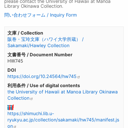
please contact the University of Hawaii at Manoa
Library Okinawa Collection.
問い合わせフォーム / Inquiry Form
文庫 / Collection
阪巻・宝玲文庫（ハワイ大学所蔵） /
Sakamaki/Hawley Collection
文書番号 / Document Number
HW745
DOI
https://doi.org/10.24564/hw745
利用条件 / Use of digital contents
the University of Hawaii at Manoa Library Okinawa
Collection
https://shimuchi.lib.u-
ryukyu.ac.jp/collection/sakamaki/hw745/manifest.js
on