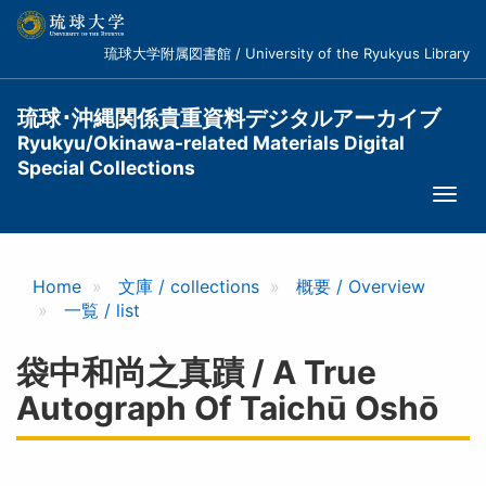
メ
イ
琉球大学附属図書館 / University of the Ryukyus Library
ン
コ
ン
琉球･沖縄関係貴重資料デジタルアーカイブ
テ
Ryukyu/Okinawa-related Materials Digital
ン
Special Collections
ツ
Togg
に
navi
移
動
Home
文庫 / collections
概要 / Overview
一覧 / list
袋中和尚之真蹟 / A True
Autograph Of Taichū Oshō