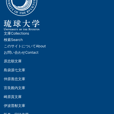
文庫
Collections
メ
検索
Search
イ
このサイトについて
About
ン
お問い合わせ
Contact
ナ
原忠順文庫
文
ビ
島袋源七文庫
庫
ゲ
仲原善忠文庫
(Left)
ー
シ
宮良殿内文庫
文
ョ
崎原貢文庫
庫
ン
伊波普猷文庫
(Middle)
(フ