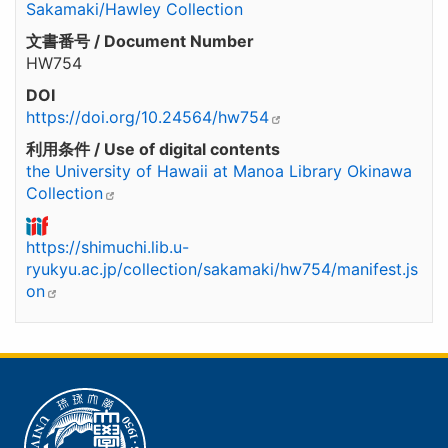
Sakamaki/Hawley Collection
文書番号 / Document Number
HW754
DOI
https://doi.org/10.24564/hw754
利用条件 / Use of digital contents
the University of Hawaii at Manoa Library Okinawa
Collection
https://shimuchi.lib.u-
ryukyu.ac.jp/collection/sakamaki/hw754/manifest.js
on