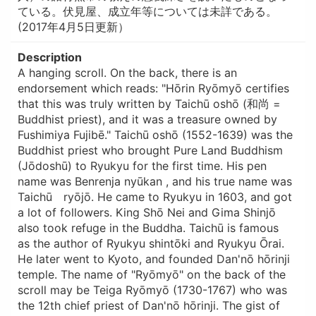
ている。伏見屋、成立年等については未詳である。
(2017年4月5日更新）
Description
A hanging scroll. On the back, there is an
endorsement which reads: "Hōrin Ryōmyō certifies
that this was truly written by Taichū oshō (和尚 =
Buddhist priest), and it was a treasure owned by
Fushimiya Fujibē." Taichū oshō (1552-1639) was the
Buddhist priest who brought Pure Land Buddhism
(Jōdoshū) to Ryukyu for the first time. His pen
name was Benrenja nyūkan , and his true name was
Taichū ryōjō. He came to Ryukyu in 1603, and got
a lot of followers. King Shō Nei and Gima Shinjō
also took refuge in the Buddha. Taichū is famous
as the author of Ryukyu shintōki and Ryukyu Ōrai.
He later went to Kyoto, and founded Dan'nō hōrinji
temple. The name of "Ryōmyō" on the back of the
scroll may be Teiga Ryōmyō (1730-1767) who was
the 12th chief priest of Dan'nō hōrinji. The gist of