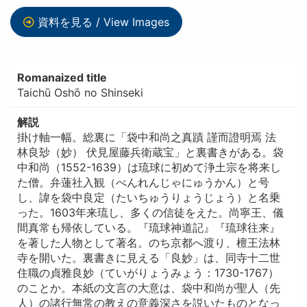
資料を見る / View Images
Romanaized title
Taichū Oshō no Shinseki
解説
掛け軸一幅。総裏に「袋中和尚之真蹟 謹而證明焉 法
林良玅（妙） 伏見屋藤兵衛蔵宝」と裏書きがある。袋
中和尚（1552-1639）は琉球に初めて浄土宗を将来し
た僧。弁蓮社入観（べんれんじゃにゅうかん）と号
し、諱を袋中良定（たいちゅうりょうじょう）と名乗
った。1603年来琉し、多くの信徒をえた。尚寧王、儀
間真常も帰依している。『琉球神道記』『琉球往来』
を著した人物として著名。のち京都へ渡り、檀王法林
寺を開いた。裏書きに見える「良妙」は、同寺十二世
住職の貞雅良妙（ていがりょうみょう：1730-1767）
のことか。本紙の文言の大意は、袋中和尚が聖人（先
人）の諸行無常の教えの意義深さを説いたものとなっ