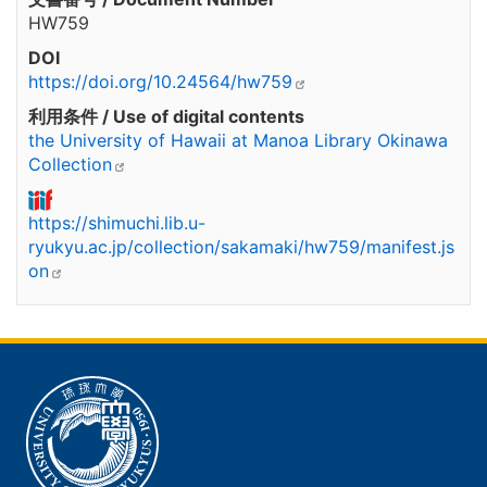
HW759
DOI
https://doi.org/10.24564/hw759
利用条件 / Use of digital contents
the University of Hawaii at Manoa Library Okinawa
Collection
https://shimuchi.lib.u-
ryukyu.ac.jp/collection/sakamaki/hw759/manifest.js
on