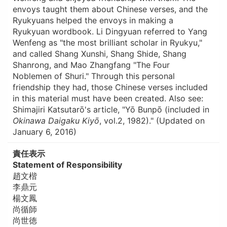
envoys taught them about Chinese verses, and the
Ryukyuans helped the envoys in making a
Ryukyuan wordbook. Li Dingyuan referred to Yang
Wenfeng as "the most brilliant scholar in Ryukyu,"
and called Shang Xunshi, Shang Shide, Shang
Shanrong, and Mao Zhangfang "The Four
Noblemen of Shuri." Through this personal
friendship they had, those Chinese verses included
in this material must have been created. Also see:
Shimajiri Katsutarō's article, "Yō Bunpō (included in
Okinawa Daigaku Kiyō
, vol.2, 1982)." (Updated on
January 6, 2016)
責任表示
Statement of Responsibility
趙文楷
李鼎元
楊文鳳
尚循師
尚世徳