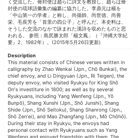
く交流した。冊封使は趙らに詩文を教授し、趙らは冊
封使の琉球語彙集の編纂に協力した。李鼎元は楊を
「中山第一の学者」と称し、尚循師、尚世徳、尚善
栄、毛長芳を「首里の四公子」と呼んだ。本史料は、
そうした交流のなかで詠まれた漢詩を収めたものと思
われる。 参照：島尻勝太郎「楊文鳳」（『沖縄大学紀
要』2、1982年）。(2015年5月26日更新)
Description
This material consists of Chinese verses written in
calligraphy by Zhao Wenkai (Jpn., Chō Bunkai), the
chief envoy, and Li Dingyuan (Jpn., Ri Teigen), the
deputy envoy, who visited Ryukyu for King Shō
On's investiture in 1800; as well as by several
Ryukyuans, including Yang Wenfeng (Jpn., Yō
Bunpō), Shang Xunshi (Jpn., Shō Junshi), Shang
Shide (Jpn., Shō Seitoku), Shang Shanrong (Jpn.,
Shō Zen'ei), and Mao Zhangfang (Jpn., Mō Chōhō).
During their stay in Ryukyu, the envoys had
personal contact with Ryukyuans such as Yang
Wenfeng and enjoyed friendship with them. The