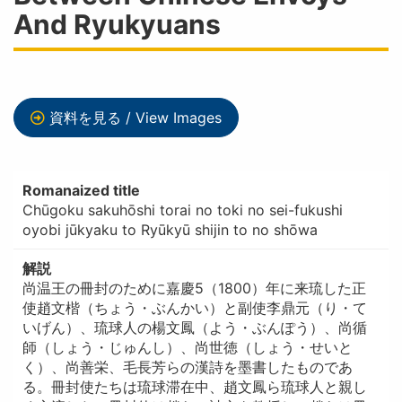
And Ryukyuans
資料を見る / View Images
Romanaized title
Chūgoku sakuhōshi torai no toki no sei-fukushi
oyobi jūkyaku to Ryūkyū shijin to no shōwa
解説
尚温王の冊封のために嘉慶5（1800）年に来琉した正
使趙文楷（ちょう・ぶんかい）と副使李鼎元（り・て
いげん）、琉球人の楊文鳳（よう・ぶんぽう）、尚循
師（しょう・じゅんし）、尚世徳（しょう・せいと
く）、尚善栄、毛長芳らの漢詩を墨書したものであ
る。冊封使たちは琉球滞在中、趙文鳳ら琉球人と親し