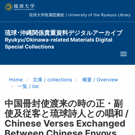
メ
イ
琉球大学附属図書館 / University of the Ryukyus Library
ン
コ
ン
琉球･沖縄関係貴重資料デジタルアーカイブ
テ
Ryukyu/Okinawa-related Materials Digital
ン
Special Collections
ツ
Togg
に
navi
移
動
Home
文庫 / collections
概要 / Overview
一覧 / list
中国冊封使渡来の時の正・副
使及従客と琉球詩人との唱和 /
Chinese Verses Exchanged
Between Chinese Envoys