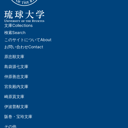
文庫
Collections
メ
検索
Search
イ
このサイトについて
About
ン
お問い合わせ
Contact
ナ
原忠順文庫
文
ビ
島袋源七文庫
庫
ゲ
仲原善忠文庫
(Left)
ー
シ
宮良殿内文庫
文
ョ
崎原貢文庫
庫
ン
伊波普猷文庫
(Middle)
(フ
阪巻・宝玲文庫
ッ
文
その他