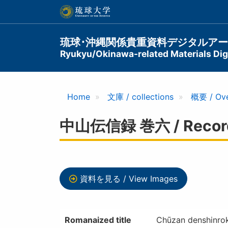
メ
イ
ン
コ
Main
琉球･沖縄関係貴重資料デジタルア
ン
Ryukyu/Okinawa-related Materials Digi
navigation
テ
ン
ツ
に
Home
文庫 / collections
概要 / Ov
移
動
中山伝信録 巻六 / Record Of
資料を見る / View Images
Romanaized title
Chūzan denshinro