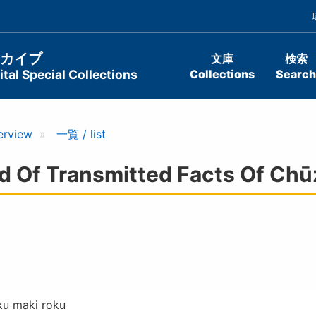
ーカイブ
文庫
検索
tal Special Collections
Collections
Search
erview
一覧 / list
 Transmitted Facts Of Chūza
ku maki roku