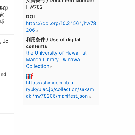
文書番号 / Document Number
HW782
書印
家
DOI
球
https://doi.org/10.24564/hw78
206
利用条件 / Use of digital
, Jo
contents
the University of Hawaii at
Manoa Library Okinawa
Collection
and
https://shimuchi.lib.u-
ryukyu.ac.jp/collection/sakam
aki/hw78206/manifest.json