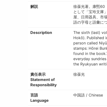
解説
徐葆光著。康煕60（
として「宝玲文庫
屋、日用器具、市場
語の字母と語彙につい
Description
The sixth (last) v
Hokō). Published 
person called Niyū
stamps: Hōrei Bunk
found in the book
everyday sundries
the Ryukyuan writ
責任表示
徐葆光
Statement of
Responsibility
言語
中国語 / Chinese
Language