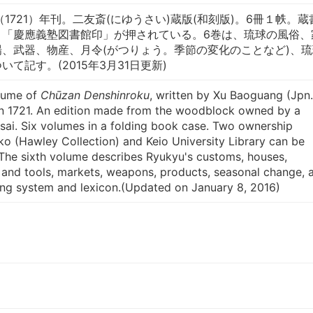
1721）年刊。二友斎(にゆうさい)蔵版(和刻版)。6冊１帙。蔵
」「慶應義塾図書館印」が押されている。6巻は、琉球の風俗、
、武器、物産、月令(がつりょう。季節の変化のことなど)、琉
て記す。(2015年3月31日更新)
olume of
Chūzan Denshinroku
, written by Xu Baoguang (Jpn.
in 1721. An edition made from the woodblock owned by a
sai. Six volumes in a folding book case. Two ownership
o (Hawley Collection) and Keio University Library can be
.The sixth volume describes Ryukyu's customs, houses,
 and tools, markets, weapons, products, seasonal change, 
ing system and lexicon.(Updated on January 8, 2016)