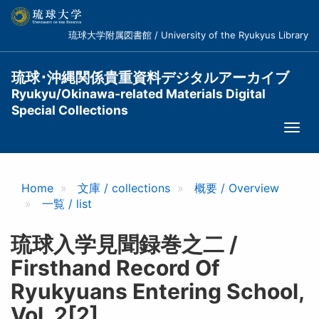
メ
イ
琉球大学附属図書館 / University of the Ryukyus Library
ン
コ
ン
琉球･沖縄関係貴重資料デジタルアーカイブ
テ
Ryukyu/Okinawa-related Materials Digital
ン
Special Collections
ツ
Togg
に
navi
移
動
Home
文庫 / collections
概要 / Overview
一覧 / list
琉球入学見聞録巻之二 /
Firsthand Record Of
Ryukyuans Entering School,
Vol. 2[2]