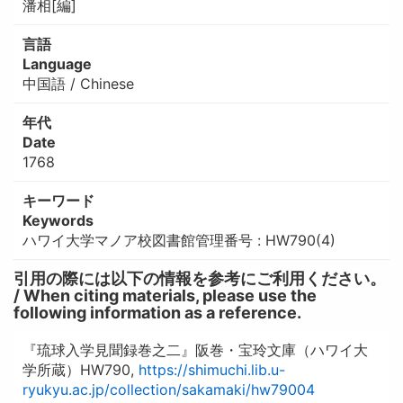
潘相[編]
言語
Language
中国語 / Chinese
年代
Date
1768
キーワード
Keywords
ハワイ大学マノア校図書館管理番号 : HW790(4)
引用の際には以下の情報を参考にご利用ください。
/ When citing materials, please use the
following information as a reference.
『琉球入学見聞録巻之二』阪巻・宝玲文庫（ハワイ大
学所蔵）HW790,
https://shimuchi.lib.u-
ryukyu.ac.jp/collection/sakamaki/hw79004