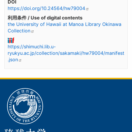
DOI
https://doi.org/10.24564/hw79004
利用条件 / Use of digital contents
the University of Hawaii at Manoa Library Okinawa
Collection
https://shimuchi.lib.u-
ryukyu.ac.jp/collection/sakamaki/hw79004/manifest
.json