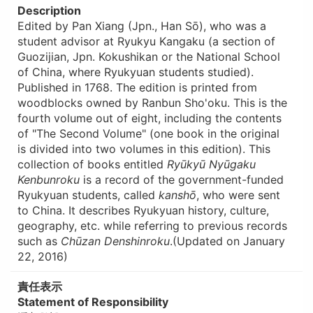
Description
Edited by Pan Xiang (Jpn., Han Sō), who was a
student advisor at Ryukyu Kangaku (a section of
Guozijian, Jpn. Kokushikan or the National School
of China, where Ryukyuan students studied).
Published in 1768. The edition is printed from
woodblocks owned by Ranbun Sho'oku. This is the
fourth volume out of eight, including the contents
of "The Second Volume" (one book in the original
is divided into two volumes in this edition). This
collection of books entitled
Ryūkyū Nyūgaku
Kenbunroku
is a record of the government-funded
Ryukyuan students, called
kanshō
, who were sent
to China. It describes Ryukyuan history, culture,
geography, etc. while referring to previous records
such as
Chūzan Denshinroku
.(Updated on January
22, 2016)
責任表示
Statement of Responsibility