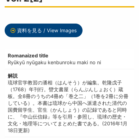
資料を見る / View Images
Romanaized title
Ryūkyū nyūgaku kenbunroku maki no ni
解説
琉球官学教習の潘相（はんそう）が編集。乾隆戊子
（1768）年刊行。矕文書屋（らんぶんしょおく）蔵
板。全8冊のうちの4冊め「巻之二」（1巻を2冊に分冊
している）。本書は琉球から中国へ派遣された清代の
国費留学生、官生（かんしょう）の記録であると同時
に、『中山伝信録』等を引用・参照し、琉球の歴史・
文化・地理等についてまとめた書である。(2016年1月
18日更新)