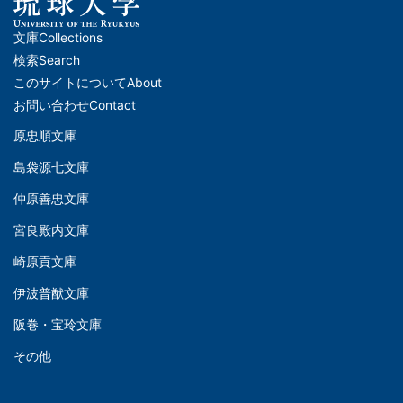
文庫
Collections
メ
検索
Search
イ
このサイトについて
About
ン
お問い合わせ
Contact
ナ
原忠順文庫
文
ビ
島袋源七文庫
庫
ゲ
仲原善忠文庫
(Left)
ー
シ
宮良殿内文庫
文
ョ
崎原貢文庫
庫
ン
伊波普猷文庫
(Middle)
(フ
阪巻・宝玲文庫
ッ
文
タ
その他
庫
ー)
(Right)