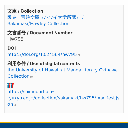
文庫 / Collection
阪巻・宝玲文庫（ハワイ大学所蔵） /
Sakamaki/Hawley Collection
文書番号 / Document Number
HW795
DOI
https://doi.org/10.24564/hw795
利用条件 / Use of digital contents
the University of Hawaii at Manoa Library Okinawa
Collection
https://shimuchi.lib.u-
ryukyu.ac.jp/collection/sakamaki/hw795/manifest.js
on