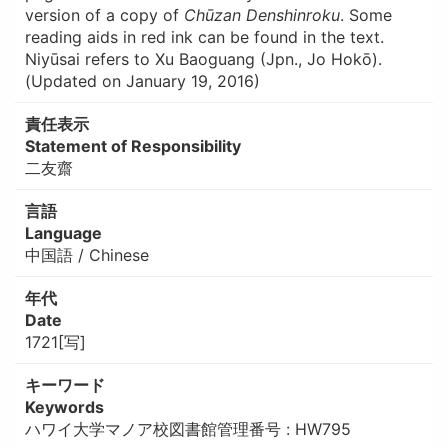
version of a copy of
Chūzan Denshinroku
. Some
reading aids in red ink can be found in the text.
Niyūsai refers to Xu Baoguang (Jpn., Jo Hokō).
(Updated on January 19, 2016)
責任表示
Statement of Responsibility
二友齋
言語
Language
中国語 / Chinese
年代
Date
1721[写]
キーワード
Keywords
ハワイ大学マノア校図書館管理番号 : HW795