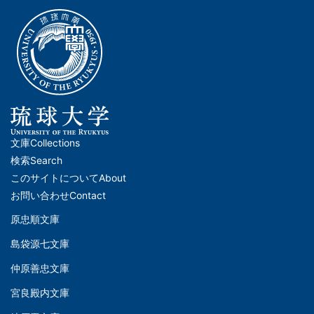
文庫
Collections
メ
検索
Search
イ
このサイトについて
About
ン
お問い合わせ
Contact
ナ
原忠順文庫
文
ビ
島袋源七文庫
庫
ゲ
仲原善忠文庫
(Left)
ー
シ
宮良殿内文庫
文