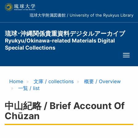
メ
イ
琉球大学附属図書館 / University of the Ryukyus Library
ン
コ
ン
琉球･沖縄関係貴重資料デジタルアーカイブ
テ
Ryukyu/Okinawa-related Materials Digital
ン
Special Collections
ツ
Togg
に
navi
移
動
Home
文庫 / collections
概要 / Overview
一覧 / list
中山紀略 / Brief Account Of
Chūzan