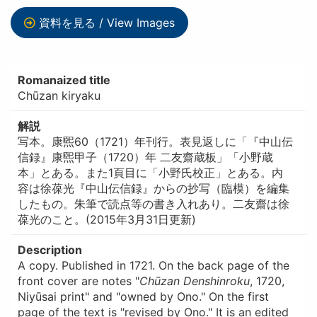
資料を見る / View Images
Romanaized title
Chūzan kiryaku
解説
写本。康煕60（1721）年刊行。表見返しに「『中山伝
信録』康煕甲子（1720）年 二友齋蔵板」「小野蔵
本」とある。また1頁目に「小野氏校正」とある。内
容は徐葆光『中山伝信録』からの抄写（臨模）を編集
したもの。朱筆で読点等の書き入れあり。二友齋は徐
葆光のこと。(2015年3月31日更新)
Description
A copy. Published in 1721. On the back page of the
front cover are notes "
Chūzan Denshinroku
, 1720,
Niyūsai print" and "owned by Ono." On the first
page of the text is "revised by Ono." It is an edited