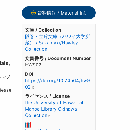
資料情報 / Material Inf.
文庫 / Collection
阪巻・宝玲文庫（ハワイ大学所
蔵） / Sakamaki/Hawley
Collection
文書番号 / Document Number
ls,
HW902
DOI
学マノ
https://doi.org/10.24564/hw9
02
please
ライセンス / License
the University of Hawaii at
Manoa Library Okinawa
Collection