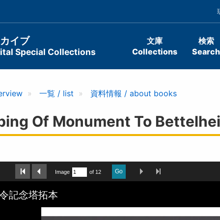
ーカイブ
文庫
検索
tal Special Collections
Collections
Search
erview
一覧 / list
資料情報 / about books
 Of Monument To Bettelhe