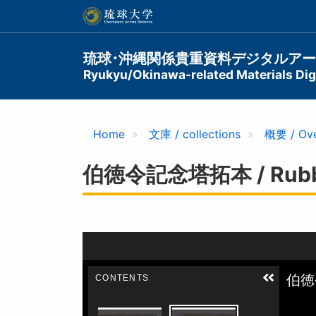
メ
イ
ン
コ
Main
琉球･沖縄関係貴重資料デジタルア
ン
Ryukyu/Okinawa-related Materials Digi
navigation
テ
ン
ツ
に
Home
文庫 / collections
概要 / Ov
移
動
伯徳令記念塔拓本 / Rubbing